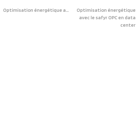
Optimisation énergétique avec le safyr OPC en aérospatial
Optimisation énergétique
avec le safyr OPC en data
center