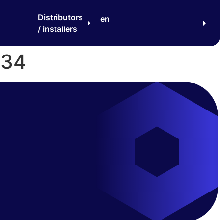
Distributors
en
/ installers
:34