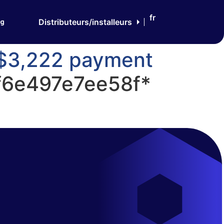
fr
og
Distributeurs/installeurs
$3,222 payment
f6e497e7ee58f*