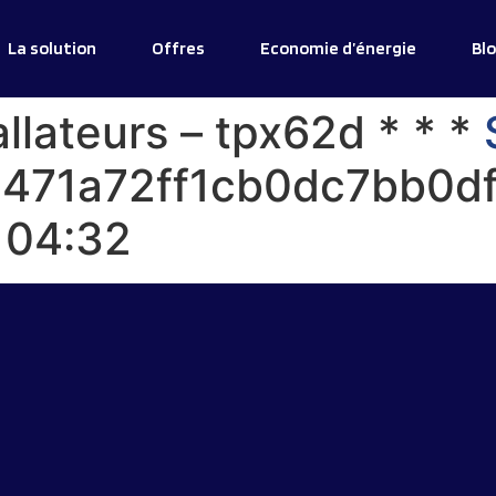
La solution
Offres
Economie d’énergie
Bl
allateurs – tpx62d * * *
=471a72ff1cb0dc7bb0d
à 04:32