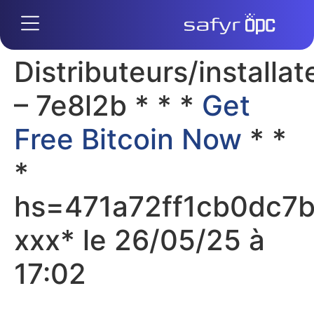
Distributeurs/installat
– 7e8l2b * * *
Get
Free Bitcoin Now
* *
*
hs=471a72ff1cb0dc7
ххх* le 26/05/25 à
17:02